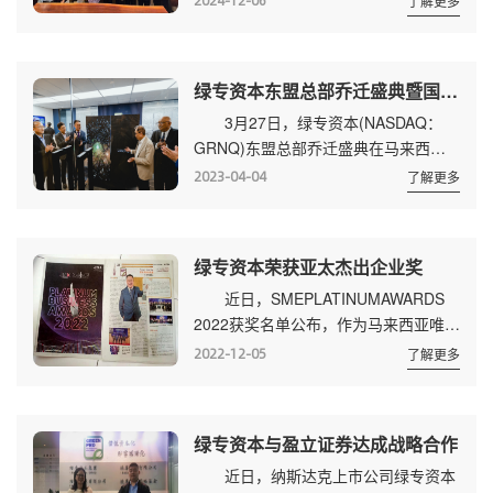
2024-12-06
了解更多
(“RTCT”)、Capital
球15个国家和地区逾3000位企业创始
TrustGroupLimited(“CTG”)和绿专资本
人、投资机构...
组成的三方财团将牵头泰国商业综合体
绿专资本东盟总部乔迁盛典暨国际投资周在吉隆坡成功举行
发展。 这是一个价值60亿美元(约
3月27日，绿专资本(NASDAQ：
2000亿泰铢)的大型商业综合体，包括
GRNQ)东盟总部乔迁盛典在马来西亚
赛马场、六星级酒店、高尔夫球场、餐
吉隆坡隆重举行，来自世界多个国家和
厅、剧院、体育综合体、音乐厅、文化
2023-04-04
了解更多
地区的优秀企业家、投资人、商会代
中心和购物综合...
表、资本名人与政界代表约200人齐聚
一堂，共同参与并见证了盛典。同时，
绿专资本荣获亚太杰出企业奖
绿专资本还举办了为期五天的《国际资
近日，SMEPLATINUMAWARDS
本对接与创业投资周》活动。 绿专
2022获奖名单公布，作为马来西亚唯一
资本董事长兼CFOGilbertLoke(陆志春)
一家在纳斯达克上市的金融服务企业，
与CEOCKLEE(李中群)出席了乔迁盛
2022-12-05
了解更多
绿专资本(NASDAQ：GRNQ)荣获“亚太
典，并发表致辞。 Gilbe...
杰出企业奖”，对此南洋商报给予了整
版报道。报道中，绿专资本CEO李中群
绿专资本与盈立证券达成战略合作
表示，伴随科技进一步发展，特别是数
近日，纳斯达克上市公司绿专资本
字经济时代的到来，绿专资本集团将迈