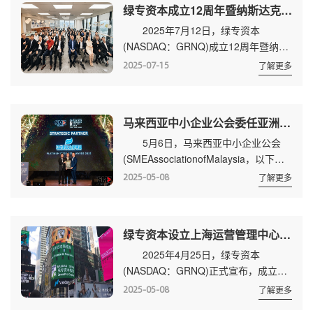
绿专资本成立12周年暨纳斯达克上市7周年庆典在吉隆坡盛大举行
长哥宾星为采控网董事长林凯颁发奖杯
2025年7月12日，绿专资本
和证书，标志着这家中国产业互联网平
(NASDAQ：GRNQ)成立12周年暨纳斯
台企业的技术实力与发展模式获得国际
达克上市7 周年庆典活动在马来西亚吉
权威认可。 本届颁奖典礼恰逢第47
2025-07-15
了解更多
隆坡盛大举行，绿专资本董事长兼CFO
届东...
陆志春(GilbertLoke)、绿专资本创始人
兼CEO李中群博士(C.K. Lee)、全球各
马来西亚中小企业公会委任亚洲创新企业联盟(AIEA)为环球策略性伙伴 携手共拓数字经济新机遇
办公室负责人、当地政界/商界协会代
5月6日，马来西亚中小企业公会
表、亚洲各投资机构、中国-东盟地区
(SMEAssociationofMalaysia，以下简
优秀企业家等近百人齐聚一堂，一同回
称：SME Malaysia)举办的“2025年中
顾绿专资本奋进征程，擘画未来战略蓝
2025-05-08
了解更多
小企业白金奖”
图。 会议伊始，绿...
(SMEPlatinumBusinessAward 2025)颁
奖典礼在吉隆坡盛大举行，马来西亚数
绿专资本设立上海运营管理中心 全面布局华东市场
字部长YB哥宾星(GobindSingh Deo)主
2025年4月25日，绿专资本
持，马来西亚中小企业公会全国总会长
(NASDAQ：GRNQ)正式宣布，成立中
拿督斯里陈棋雄先生及筹委会主席邱子
国华东地区运营管理中心，该办公室地
姚华锋出席活动并颁奖。 ...
2025-05-08
了解更多
址位于中国上海浦东新区世纪大道210