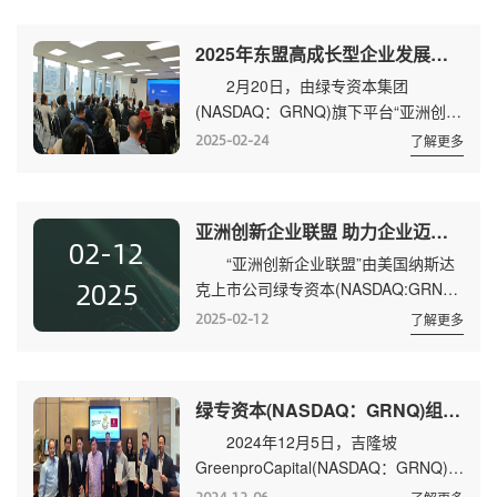
号21世纪中心大厦。 此次绿专资本
全面布局华东市场，通过对江浙沪皖鄂
2025年东盟高成长型企业发展与合作论坛在吉隆坡顺利举行
赣共五省一市的深度覆盖，将倾力为区
2月20日，由绿专资本集团
域内及周边地区的客户提供更加便捷、
(NASDAQ：GRNQ)旗下平台“亚洲创新
专业的境外上市辅导服务。 绿专资
企业联盟”主办的《东盟高成长型企业
本大中华区相关负责人表示，集团十分
2025-02-24
了解更多
发展与合作》论坛在马来西亚吉隆坡举
看好中国内地企业发展前景，在上海成
行。本次论坛汇聚了来自中国、马来西
立办公室，是绿...
亚等多个国家和地区的科技创新企业、
亚洲创新企业联盟 助力企业迈向国际资本市场
国际知名投资机构、商会与政界代表约
02-12
“亚洲创新企业联盟”由美国纳斯达
50余人，共同探讨了亚洲新资本格局与
2025
克上市公司绿专资本(NASDAQ:GRNQ)
东盟国家的合作。 绿专资本集团董
发起，致力于推动亚洲企业创新与国际
事长兼首席财务官CFO陆志春(Gilbert
2025-02-12
了解更多
合作平台，专注于绿色经济、数字经
Loke)在致辞中表示，自2023年绿专...
济、清真经济等新兴领域，助力企业迈
向国际资本市场。 “亚洲创新企业
绿专资本(NASDAQ：GRNQ)组建财团助力泰国王室商业项目发展
联盟”旗下拥有两大王牌活动：《华人
2024年12月5日，吉隆坡
富智慧》、《东盟独角兽擂台赛》。
GreenproCapital(NASDAQ：GRNQ)宣
《华人富智慧》自2017年首届举办以
布，由泰王室赞助的皇家俱乐部
来，已成功举办了4届，汇聚了来自全