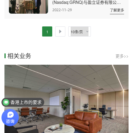
(Nasdaq:GRNQ)与盈立证券有限公司
入3.0时代，以更好地服务中小企业进
达成正式战略合作。双方将在企业海外
入国际资本市场。 以下为报道全
2022-11-29
了解更多
上市、投融资咨询、ESOP计划及交易
文： 绿专资本集团(NASDA...
等方向开展全面深入的多项合作。
绿专资本于2018年6月13日在美国纳斯
1
达克主板上市，是亚洲首家跨境金融服
务机构从OTC转板到纳斯达克的公司。
公司总部位于香港。在深圳、吉隆坡、
相关业务
更多>>
台北、曼谷等地均设立有办公室，其中
包含香港的会计师事务所、曼谷的会计
师事务...
香港上市的要求