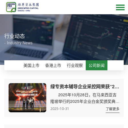
行业动态
- Industry News
美国上市
香港上市
行业观察
公司新闻
绿专资本辅导企业采控网荣获“2025国际企业卓越白金大奖”
2025年10月28日，在马来西亚吉
隆坡举行的2025年企业白金奖颁奖典礼
上，福建采控网络科技有限公司(以下
2025-10-31
了解更多
简称"采控网")从众多亚洲优秀企业中脱
颖而出，荣获备受瞩目的"国际企业卓
越白金大奖"。马来西亚国家数字部部