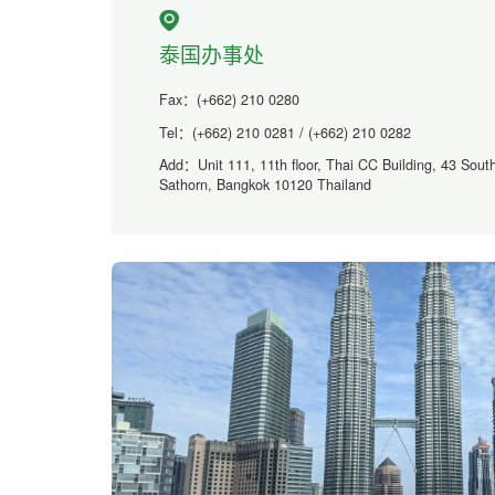
泰国办事处
Fax：(+662) 210 0280
Tel：(+662) 210 0281 / (+662) 210 0282
Add：Unit 111, 11th floor, Thai CC Building, 43 Sou
Sathorn, Bangkok 10120 Thailand