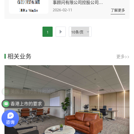
事顾问有限公司控股公司
发行价格等信息。 Hacker Int...
CALMChainInternational Limited(以下
2026-02-11
了解更多
简称：弘萃)公开向美国证券交易委员
会递交招股书，拟CCIL为股票代码，申
请纳斯达克上市。该公司最早于2025年
1
9月9日向SEC递交秘密申请。 根据
招股书，该公司计划以每股5至7美元，
发行300万股，拟最高募资约2100万美
相关业务
更多>>
元。 弘萃总部位于香港，是一家综
合性人力资源解...
香港上市的要求