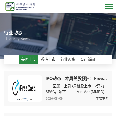
行业动态
- Industry News
美国上市
香港上市
行业观察
公司新闻
IPO动态丨本周美股预告：Freecast等2家公司即将上市
回顾：上周3只新股上市，2只为
SPAC。如下： MiniMed(MMED)以
每股20元，发行了2800万股，募集资
2026-03-09
了解更多
金5.6亿美元。
SPACGalaxyEdgeAcquisition(GLEDU)、
KensingtonCapitalAcquisition