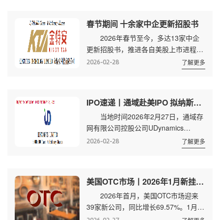
亿美元。
SPACMOZAYYXAcquisition(MZYXU)、
春节期间 十余家中企更新招股书
FortressValueAcq.V(FVAV)、
2026年春节至今，多达13家中企
TRGLatin AmericaAcq.(TRGSU)、
更新招股书，推进各自美股上市进程。
IlluminationAcq.I(ILLUU)、ClearThi...
如下： 1、金特安(KTA) 最新招
2026-02-28
了解更多
股书显示，该公司计划以每股4至6美
元，发行375万股，拟最高募资约2250
万美元。 金特安从事非充气轮胎的
IPO速递丨通域赴美IPO 拟纳斯达克上市
开发、制造和销售。截至2025年9月30
当地时间2026年2月27日，通域存
日的六个月，该公司营收32万美元，净
网有限公司控股公司UDynamics
亏损77万美元。 2、奥创控股
Limited(以下简称：通域)公开向美国证
(ANE) 根据最新招股书，奥创控股
2026-02-28
了解更多
券交易委员会(SEC)递交招股书，拟
计划以每股4至6美元，发行600万...
UDUD为股票代码，申请纳斯达克上
市。 根据招股书，该公司计划以每
美国OTC市场丨2026年1月新挂牌及转板(升主板)数据
股5至7美元，发行300万股，拟最高募
2026年首月，美国OTC市场迎来
资约2100万美元。 通域总部位于香
39家新公司，同比增长69.57%。1月无
港，是一家技术解决方案，从事云托管
公司从OTC市场升入主板。 截至
及管理、IT解决方案和域名注册服务。