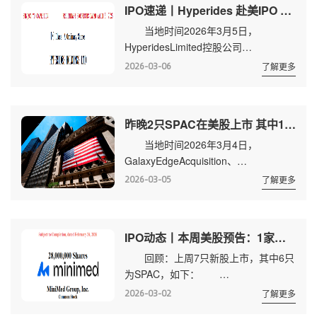
IPO速递丨Hyperides 赴美IPO 拟纳斯达克上市
VI(KCACU)各募集资金1亿美元、2亿美
当地时间2026年3月5日，
元。 此外，7家公司递交上市申
HyperidesLimited控股公司
请，含1家中企，为
HyperidesHoldings Ltd.(以下简称：
Hyperides(HYRD)，详情请见：...
2026-03-06
了解更多
Hyperides)公开向美国证券交易委员会
(SEC)递交IPO，拟HYRD为股票代码，
申请纳斯达克上市。该公司最早于2025
昨晚2只SPAC在美股上市 其中1只发起人来自中国
年11月14日向SEC递交秘密申请。
当地时间2026年3月4日，
招股书暂未披露其发行量及价格等信
GalaxyEdgeAcquisition、
息。 Hyperides总部位于香港，专
KensingtonCapitalAcquisition VI同日登
注于B2B领域的IT解决方案服务...
2026-03-05
了解更多
陆美股市场，2只新股共募集资金3亿美
元。
GalaxyEdgeAcquisition(GLEDU)、
IPO动态丨本周美股预告：1家公司即将上市
KensingtonCapitalAcquisition
回顾：上周7只新股上市，其中6只
VI(KCACU)均为特殊目的收购公司，各
为SPAC，如下：
募集资金1亿美元、2亿美元，同在纽交
GenerateBiomedicines(GENB)以每股
所上市。 Gal...
2026-03-02
了解更多
16美元，发行了2500万股，募集资金4