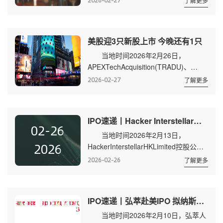
2026-02-27
了解更多
2026年1月31日，美国OTC市场共有
该公司成立至今已服务超过2万...
12327家公司挂牌，当月成交金额
710.71亿美元。 1月新挂牌公
美股迎3只新股上市 今晚还有1只
司 上图中第5家公司
当地时间2026年2月26日，
BoraPharmaceuticals来自中国台湾，
APEXTechAcquisition(TRADU)、
是一家综合性的国际制药服务集
TRGLatinAmerica
团。 Bora Pharmaceuticals覆盖从
2026-02-27
了解更多
Acquisitions(TRGSU)、
药品生产代工到自有品...
FortressValueAcquisitionV(FVAVU)同
日在美股上市，共募集资金5.5亿美
IPO速递丨Hacker Interstellar赴美递交招股书 拟纳斯达克上市
元。 已上市新股
02-26
当地时间2026年2月13日，
APEXTechAcquisition、
2026
HackerInterstellarHKLimited控股公司
TRGLatinAmericaAcquisitions、
HackerInterstellar Inc.(以下简称：
FortressVal...
2026-02-26
了解更多
Hacker Interstellar)公开向美国证券交
易委员会(SEC)递交招股书，拟SOUD
为股票代码，申请纳斯达克上市。该公
IPO速递丨弘萃赴美IPO 拟纳斯达克上市
司最早于2025年7月18日向SEC递交秘
当地时间2026年2月10日，弘萃人
密申请。 招股书暂未披露发行量和